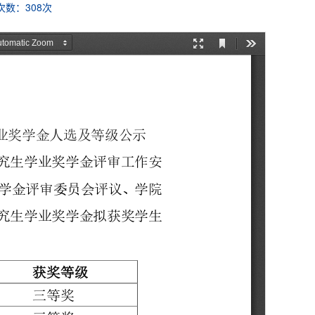
次数：
308
次