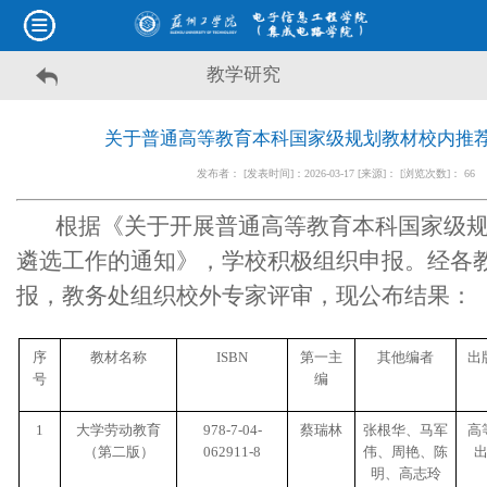
教学研究
关于普通高等教育本科国家级规划教材校内推
发布者： [发表时间]：2026-03-17 [来源]： [浏览次数]：
66
根据《关于开展普通高等教育本科国家级
遴选工作的通知》，学校积极组织申报。经各
报，教务处组织校外专家评审，现公布结果：
序
教材名称
ISBN
第一主
其他编者
出
号
编
1
大学劳动教育
978-7-04
-
蔡瑞林
张根华、马军
高
（第二版）
062911-8
伟、周艳、陈
明、高志玲