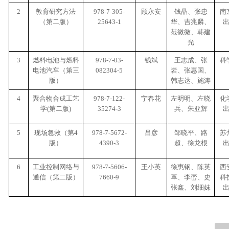
2
教育研究方法
978-7-305-
顾永安
钱晶、张忠
南
（第二版）
25643-1
华、吉兆麟、
范微微、韩建
光
3
燃料电池与燃料
978-7-03-
钱斌
王志成、张
科
电池汽车（第三
082304-5
岩、张惠国、
版）
韩志达、施涛
4
聚合物合成工艺
978-7-122-
宁春花
左明明、左晓
化
学(第二版)
35274-3
兵、朱亚辉
5
现场急救（第4
978-7-5672-
吕彦
邹晓平
、路
苏
版）
4390-3
超、徐龙根
6
工业控制网络与
978-7-5606-
王小英
徐惠钢、陈英
西
通信（第二版）
7660-9
革、李峦、史
科
张鑫、刘细妹