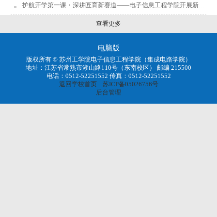
护航开学第一课・深耕匠育新赛道——电子信息工程学院开展新学期“开学第一课”巡课工作
查看更多
电脑版
版权所有 © 苏州工学院电子信息工程学院（集成电路学院）
地址：江苏省常熟市湖山路110号（东南校区） 邮编 215500
电话：0512-52251552 传真：0512-52251552
返回学校首页
苏ICP备05026756号
后台管理