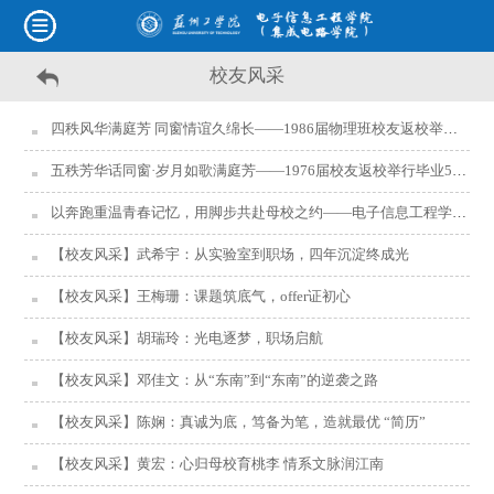
校友风采
四秩风华满庭芳 同窗情谊久绵长——1986届物理班校友返校举行毕业四十周年聚会
五秩芳华话同窗·岁月如歌满庭芳——1976届校友返校举行毕业50周年聚会
以奔跑重温青春记忆，用脚步共赴母校之约——电子信息工程学院校友返校参加校园马拉松
【校友风采】武希宇：从实验室到职场，四年沉淀终成光
【校友风采】王梅珊：课题筑底气，offer证初心
【校友风采】胡瑞玲：光电逐梦，职场启航
【校友风采】邓佳文：从“东南”到“东南”的逆袭之路
【校友风采】陈娴：真诚为底，笃备为笔，造就最优 “简历”
【校友风采】黄宏：心归母校育桃李 情系文脉润江南